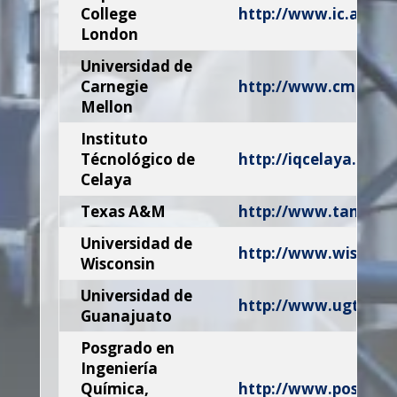
College
http://www.ic.ac.uk/
London
Universidad de
Carnegie
http://www.cmu.edu
Mellon
Instituto
Técnológico de
http://iqcelaya.itc.m
Celaya
Texas A&M
http://www.tamu.e
Universidad de
http://www.wisc.ed
Wisconsin
Universidad de
http://www.ugto.mx
Guanajuato
Posgrado en
Ingeniería
Química,
http://www.posgrad