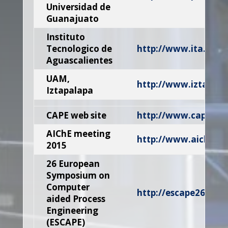
Universidad de
Guanajuato
Instituto
Tecnologico de
http://www.ita.mx/
Aguascalientes
UAM,
http://www.iztapal
Iztapalapa
CAPE web site
http://www.cape-wp.
AIChE meeting
http://www.aiche.or
2015
26 European
Symposium on
Computer
http://escape26.um.s
aided Process
Engineering
(ESCAPE)