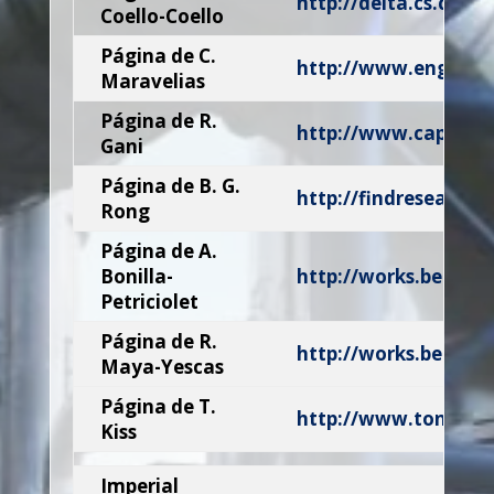
http://delta.cs.cinv
Coello-Coello
Página de C.
http://www.engr.wis
Maravelias
Página de R.
http://www.capec.kt.
Gani
Página de B. G.
http://findresearche
Rong
Página de A.
Bonilla-
http://works.bepress
Petriciolet
Página de R.
http://works.bepres
Maya-Yescas
Página de T.
http://www.tonykis
Kiss
Imperial