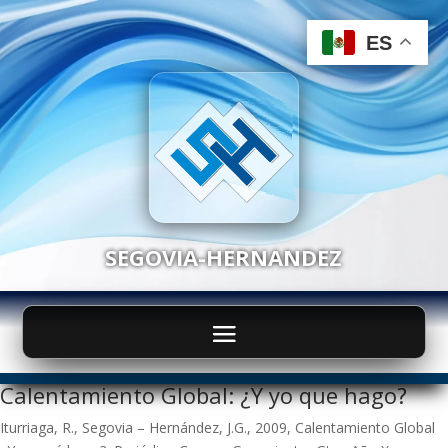
ES
ES
SEGOVIA-HERNANDEZ
Calentamiento Global: ¿Y yo que hago?
Iturriaga, R., Segovia – Hernández, J.G., 2009, Calentamiento Global