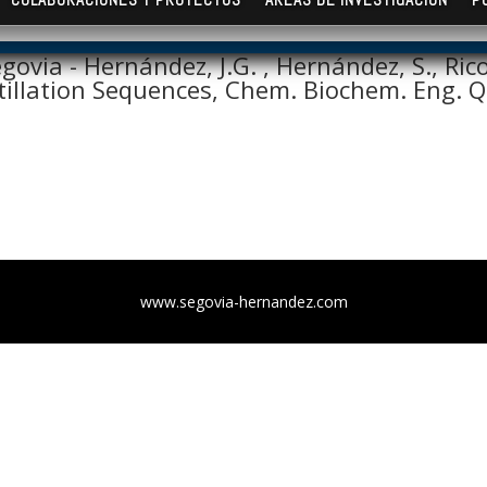
govia - Hernández, J.G. , Hernández, S., Ric
llation Sequences, Chem. Biochem. Eng. Q. J
www.segovia-hernandez.com