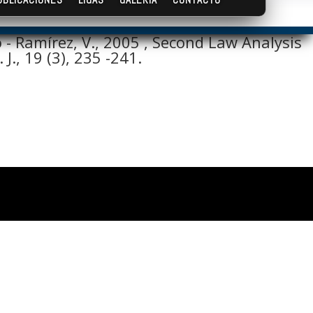
o - Ramírez, V., 2005 , Second Law Analysis
., 19 (3), 235 -241.