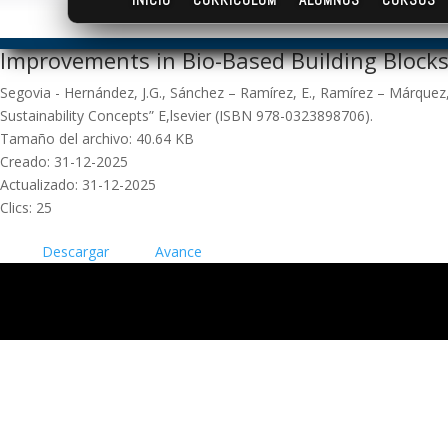
Improvements in Bio-Based Building Blocks
Segovia - Hernández, J.G., Sánchez – Ramírez, E., Ramírez – Márquez
Sustainability Concepts” E,lsevier (ISBN 978-0323898706).
Tamaño del archivo: 40.64 KB
Creado: 31-12-2025
Actualizado: 31-12-2025
Clics: 25
Descargar
Avance