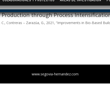
 Production through Process Intensificatio
, C., Contreras – Zarazúa, G., 2021, “Improvements in Bio-Based Buil
www.segovia-hernandez.com