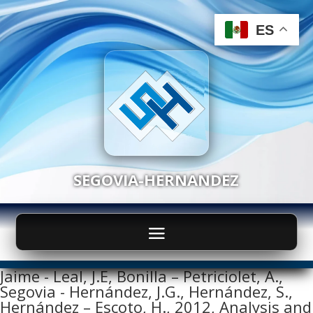
ES
ES
SEGOVIA-HERNANDEZ
Jaime - Leal, J.E, Bonilla – Petriciolet, A.,
Segovia - Hernández, J.G., Hernández, S.,
Hernández – Escoto, H., 2012, Analysis and