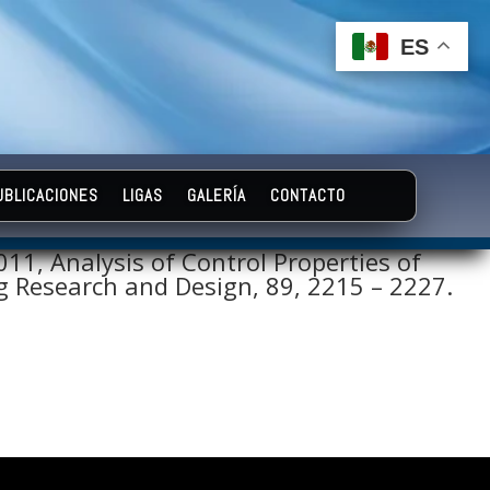
ES
ES
UBLICACIONES
LIGAS
GALERÍA
CONTACTO
011, Analysis of Control Properties of
ng Research and Design, 89, 2215 – 2227.