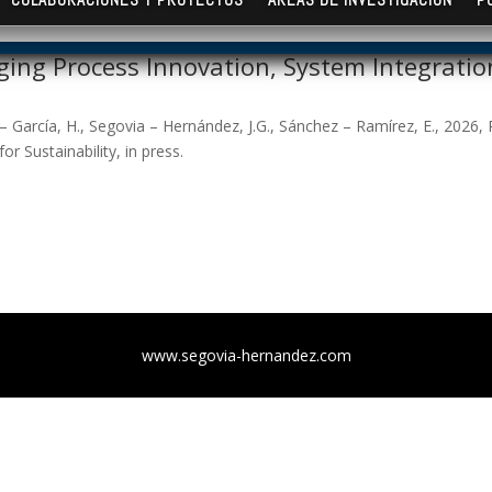
ging Process Innovation, System Integratio
 – García, H., Segovia – Hernández, J.G., Sánchez – Ramírez, E., 2026
r Sustainability, in press.
www.segovia-hernandez.com