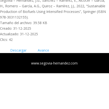
Segovia – Hernández, J.G., Sánchez – Ramírez, E., Alcocer – García,
H., Romero – García, A.G., Quiroz – Ramírez, J.J., 2022, “Sustainable
Production of Biofuels Using Intensified Processes”, Springer (ISBN
978-3031132155).
Tamaño del archivo: 39.58 KB
Creado: 31-12-2025
Actualizado: 31-12-2025
Clics: 42
Descargar
Avance
www.segovia-hernandez.com