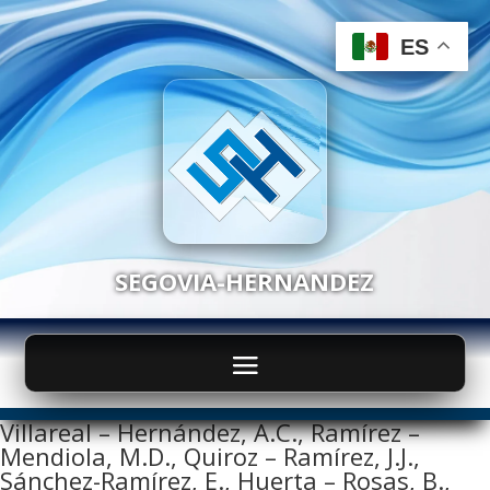
ES
ES
SEGOVIA-HERNANDEZ
Villareal – Hernández, A.C., Ramírez –
Mendiola, M.D., Quiroz – Ramírez, J.J.,
Sánchez-Ramírez, E., Huerta – Rosas, B.,